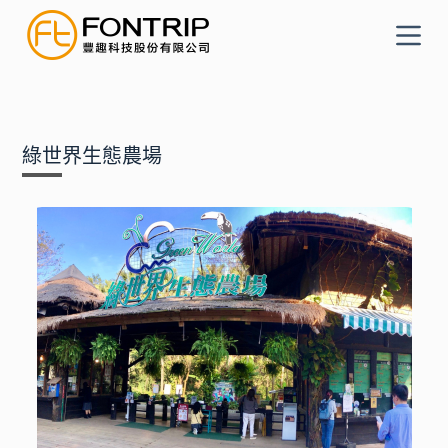
跳
至
主
要
內
容
綠世界生態農場