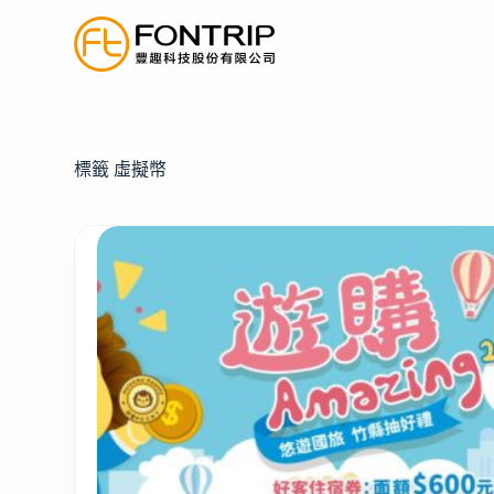
跳
至
主
要
內
容
標籤
虛擬幣