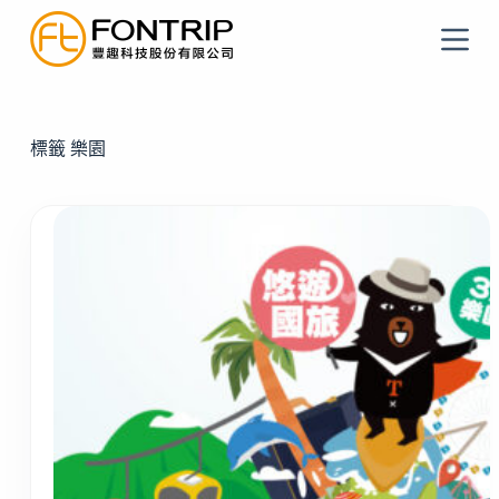
跳
至
主
要
內
標籤
樂園
容