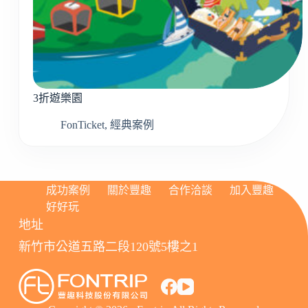
3折遊樂園
FonTicket
,
經典案例
成功案例
關於豐趣
合作洽談
加入豐趣
好好玩
地址
新竹市公道五路二段120號5樓之1